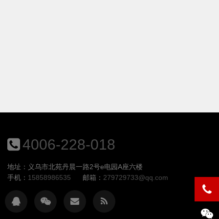
4006-228-018
地址：义乌市北苑丹晨一路2号e电园A座六楼
手机：
15858986535
邮箱：
279729733@qq.com