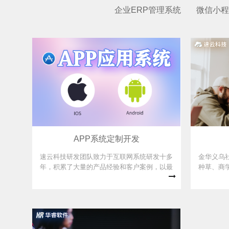
企业ERP管理系统
微信小程
APP系统定制开发
速云科技研发团队致力于互联网系统研发十多
金华义乌
年，积累了大量的产品经验和客户案例，以最
种草、商
小的投资为您快速搭建自己APP应用系统。服
统、多商
务热线：0579-89920075。