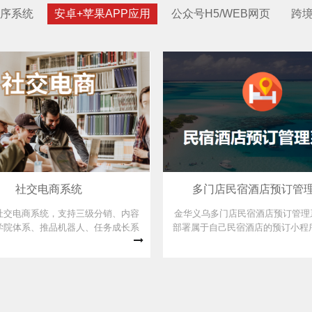
序系统
安卓+苹果APP应用
公众号H5/WEB网页
跨
社交电商系统
多门店民宿酒店预订管
社交电商系统，支持三级分销、内容
金华义乌多门店民宿酒店预订管理
学院体系、推品机器人、任务成长系
部署属于自己民宿酒店的预订小程序
家多仓储结算等，销售热线：0579-
含预订、退房、WIFI连接、吐槽
89920075.
功能，服务热线：0579-89920