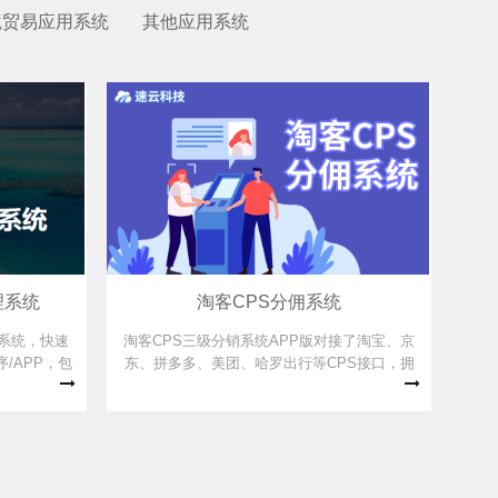
境贸易应用系统
其他应用系统
理系统
淘客CPS分佣系统
系统，快速
淘客CPS三级分销系统APP版对接了淘宝、京
/APP，包
东、拼多多、美团、哈罗出行等CPS接口，拥
、周边信息等
有两级的用户裂变和自动发佣体系，销售热
075。
线：0579-89920075。