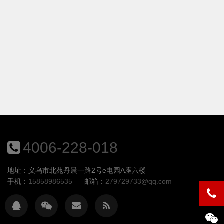
4006-228-018
地址：义乌市北苑丹晨一路2号e电园A座六楼
手机：
15858986535
邮箱：
279729733@qq.com