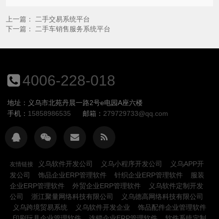
上一篇：
二手交易系统平台
下一篇：
二手车销售服务系统平台
4006-228-018
地址：义乌市北苑丹晨一路2号e电园A座六楼
手机：
15858986535
邮箱：
279729733@qq.com
义乌软件开发公司
义乌小程序开发公司
义乌APP开
友情链接
发公司
饰品企业ERP管理软件
针织企业ERP管理软件
服装
企业ERP管理软件
外贸企业ERP管理软件
义乌软件定制开发
公司
浙江聚量网络科技有限公司
义乌德高网络科技有限公司
义乌跨境贸易系统
义乌软件开发企业
饰品配件企业管理软件
印刷玩具企业管理软件
连锁企业ERP管理软件
软件系统定制