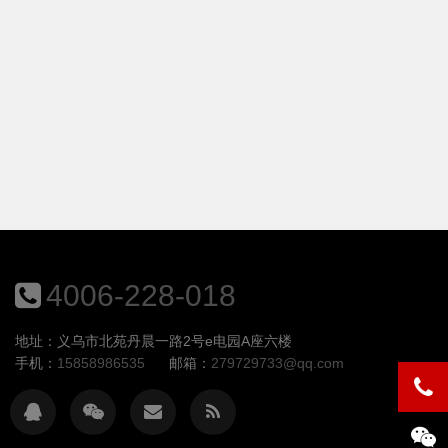
4006-228-018
地址：义乌市北苑丹晨一路2号e电园A座六楼
手机：
15858986535
邮箱：
279729733@qq.com